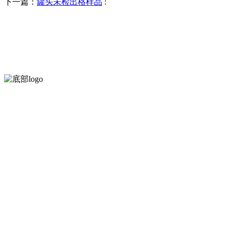
下一篇：
罐头未检出格样品
:
河北HB火博·(中国)体育食品有限公司创建于1991年，是经省级注
等。
服务支持
关于我们
食品安全知识
食品安全资讯