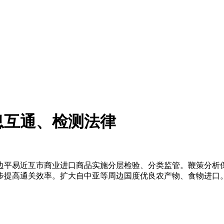
息互通、检测法律
平易近互市商业进口商品实施分层检验、分类监管。鞭策分析保
提高通关效率。扩大自中亚等周边国度优良农产物、食物进口。