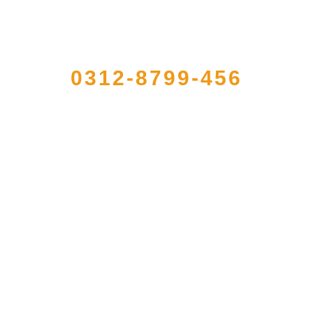
QUICK CONTACT US
0312-8799-456
册的大型农产品加工出口企业，注册资金2000万元，总资产1亿多元。公司