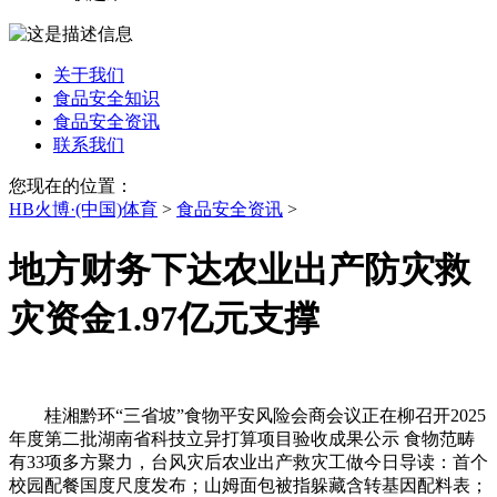
关于我们
食品安全知识
食品安全资讯
联系我们
您现在的位置：
HB火博·(中国)体育
>
食品安全资讯
>
地方财务下达农业出产防灾救
灾资金1.97亿元支撑
桂湘黔环“三省坡”食物平安风险会商会议正在柳召开2025
年度第二批湖南省科技立异打算项目验收成果公示 食物范畴
有33项多方聚力，台风灾后农业出产救灾工做今日导读：首个
校园配餐国度尺度发布；山姆面包被指躲藏含转基因配料表；