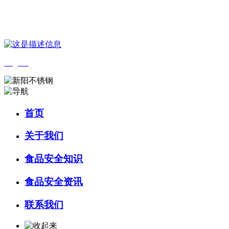
您好，欢迎来到 河北HB火博·(中国)体育食品 官方网站！
English
首页
关于我们
食品安全知识
食品安全资讯
联系我们