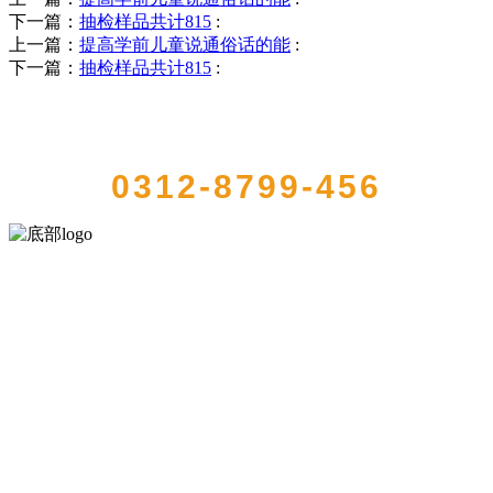
下一篇：
抽检样品共计815
:
上一篇：
提高学前儿童说通俗话的能
:
下一篇：
抽检样品共计815
:
QUICK CONTACT US
0312-8799-456
河北HB火博·(中国)体育食品有限公司创建于1991年，是经省级注册的
大型农产品加工出口企业，注册资金2000万元，总资产1亿多元。公司
产品有速冻甜糯玉米，芦笋，青豆，草莓，花菜，青刀豆，混合菜，
胡萝卜等。
服务支持
关于我们