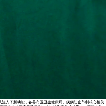
队注入了新动能，各县市区卫生健康局、疾病防止节制核心相关