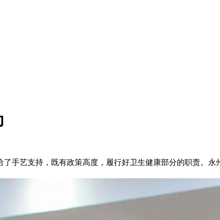
为
了手艺支持，既有政策高度，履行好卫生健康部分的职责。永州