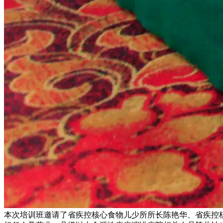
本次培训班邀请了省疾控核心食物儿少所所长陈艳华、省疾控