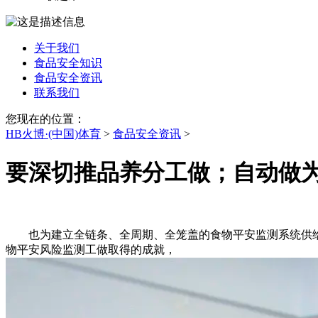
关于我们
食品安全知识
食品安全资讯
联系我们
您现在的位置：
HB火博·(中国)体育
>
食品安全资讯
>
要深切推品养分工做；自动做
也为建立全链条、全周期、全笼盖的食物平安监测系统供给
物平安风险监测工做取得的成就，