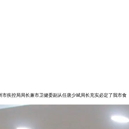
市疾控局局长兼市卫健委副从任唐少斌局长充实必定了我市食