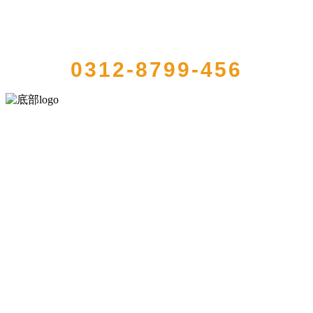
QUICK CONTACT US
0312-8799-456
河北HB火博·(中国)体育食品有限公司创建于1991年，是经省级注册的
大型农产品加工出口企业，注册资金2000万元，总资产1亿多元。公司
产品有速冻甜糯玉米，芦笋，青豆，草莓，花菜，青刀豆，混合菜，
胡萝卜等。
服务支持
关于我们
食品安全知识
食品安全资讯