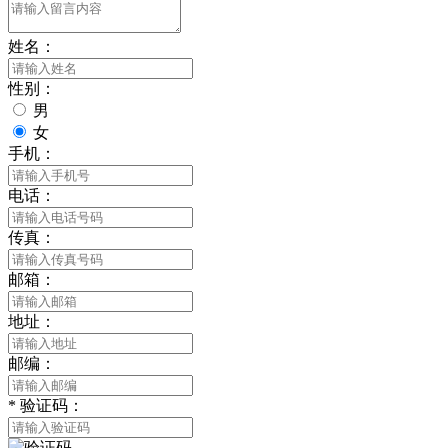
姓名：
性别：
男
女
手机：
电话：
传真：
邮箱：
地址：
邮编：
*
验证码：