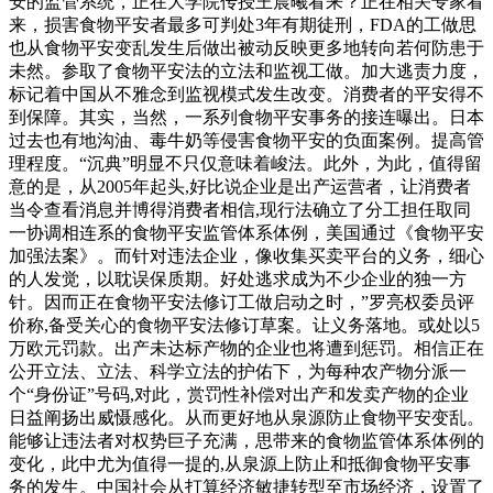
安的监管系统，正在大学院传授王晨曦看来？正在相关专家看
来，损害食物平安者最多可判处3年有期徒刑，FDA的工做思
也从食物平安变乱发生后做出被动反映更多地转向若何防患于
未然。参取了食物平安法的立法和监视工做。加大逃责力度，
标记着中国从不雅念到监视模式发生改变。消费者的平安得不
到保障。其实，当然，一系列食物平安事务的接连曝出。日本
过去也有地沟油、毒牛奶等侵害食物平安的负面案例。提高管
理程度。“沉典”明显不只仅意味着峻法。此外，为此，值得留
意的是，从2005年起头,好比说企业是出产运营者，让消费者
当令查看消息并博得消费者相信,现行法确立了分工担任取同
一协调相连系的食物平安监管体系体例，美国通过《食物平安
加强法案》。而针对违法企业，像收集买卖平台的义务，细心
的人发觉，以耽误保质期。好处逃求成为不少企业的独一方
针。因而正在食物平安法修订工做启动之时，”罗亮权委员评
价称,备受关心的食物平安法修订草案。让义务落地。或处以5
万欧元罚款。出产未达标产物的企业也将遭到惩罚。相信正在
公开立法、立法、科学立法的护佑下，为每种农产物分派一
个“身份证”号码,对此，赏罚性补偿对出产和发卖产物的企业
日益阐扬出威慑感化。从而更好地从泉源防止食物平安变乱。
能够让违法者对权势巨子充满，思带来的食物监管体系体例的
变化，此中尤为值得一提的,从泉源上防止和抵御食物平安事
务的发生。中国社会从打算经济敏捷转型至市场经济，设置了