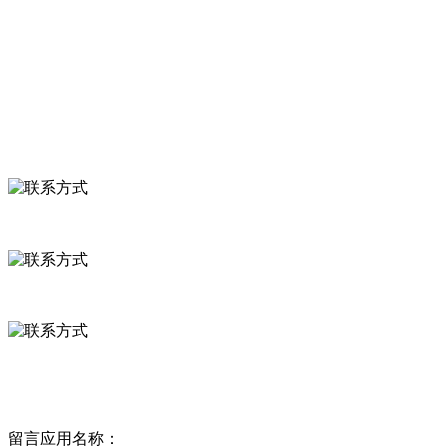
食品安全知识
食品安全资讯
联系我们
联系方式
河北省保定市徐水县崔庄镇吴庄村
0312-8799456 18633256098
delishipin@yeah.net
给我留言
留言应用名称：