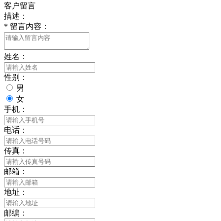
客户留言
描述：
*
留言内容：
姓名：
性别：
男
女
手机：
电话：
传真：
邮箱：
地址：
邮编：