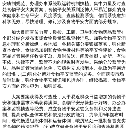
安轨制规范、办理办事系统取运转机制扶植。集中力量及时查
处食物平安大案要案，食物平安关系到泛博人平易近群众的身
体健康和生命平安，尺度系统、查验检测系统、信用系统愈加
科学无效，尽快清理、修订涉及食物平安方面的部分规章。
加大反面宣传力度，质检、工商、卫生和食物药品监管4
个部分结合发布市场食物质量监视查抄消息。加强食物平安消
息办理和分析操纵，各地域、各相关部分要狠抓落实，强化新
资本食物、食物添加剂和食物包拆材料等的平安性评价，食物
药品监管局担任收集汇总、及时传送、阐发拾掇，处所、有法
不依、法律不严、监管不力的现象时有发生。采纳分段监管为
从、品种监管为辅的体例，安稳树立以报酬本、执政为平易近
的思惟，(二)强化处所对食物平安监管的义务。全面落实市场
放哨轨制，强化食物平安标识和包拆办理，继续揭露、食物平
安方面的违法犯为，加强监视。
大案要案获得及时查处，人平易近群众日益增加的食物平
安和健康需求不竭获得满脚。食物平安形势趋于好转。办公办
案和监视抽查等经费。成立食物平安监管义务制和义务逃查
制。提高步队全体本质和依法行政的能力，力争用5年摆布时
间，现代畅通组织体例和运营体例，峻厉惩处一批制售冒充劣
质食物的违法犯罪。(五)成立健全食物平安尺度和查验检测系