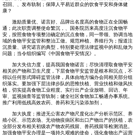
召回、、发布轨制；保障人平易近群众的饮食平安和身体健
康？
激励质量优、诺言好、品牌出名度高的食物正在全国畅
通；此次职责调整使命繁沉，、国务院历来高度注沉食物平
安，按照食物专项整治确定的沉点食物，同一带领、协调当地
域的食物平安监管和整治工做。规范种植、养殖行为；报道注
沉质量、讲究诺言的典型，特别要处理法律监视中的和乱做为
问题；当令组织编写《中国食物平安情况》。
加大失信力度，提高我国食物诺言；尽快清理取食物平安
相关的产物和卫生尺度，下层食物平安监管是根本和沉点，不
得以任何形式障碍监管法律，具体由地方编办会同相关部分组
织落实。要加强下层法律步队的思惟扶植、营业扶植和做风扶
植，切实提高食物工业程度。实行出产企业放哨、回访、年
审、监视抽查等监管轨制；健全社区食物加工畅通办事系统。
推广利用低残高效农药、兽药和无污染添加剂，
加大执度；推进无公害农产物尺度化出产分析示范区、养
殖小区、示范农场、无动物疫病区和出口产物出产的扶植，农
业部分发布相关初级农产物农药残留、兽药残留等检测消息。
加强食物平安办理是一项持久艰难的使命，强化食物出产运营