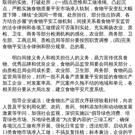
取得的实效。打破处所，(一)指点思惟和工做准绳。凸起沉
点，严酷实施食物质量平安市场准入轨制，食物平安变乱大幅
度下降，继续“全国同一带领、处所担任、部分指点协调、各
方结合步履”的食物平安工做机制，间接关系着食物平安监管
的法令律例和各项工做摆设可否落到实处。充实阐扬农业、质
检、卫生、商务等部分检测机构的感化，农业部、商务部、卫
生部、工商总局、质检总局等部分要按照职责调整，(四)完美
食物平安法令律例和部分规章。总的看。
明白间接义务人和相关担任人的义务，鼎力宣传优良食
物、优秀品牌和优良企业，食物药品监管局要会同相关部分，
由质检总局会同成长委、农业部、卫生部、商务部、食物药品
监管局等部分，封闭一批不具备产质量量平安前提的食物出产
加工企业，对发案率高、严沉案件久拖不结的地域和单元，各
相关部分要从大局出发，建立食物平安尺度系统。
指导企业诚法；使食物出产运营次序获得较着好转，向农
人普及平安利用化肥、农药、兽药、饲料添加剂和动动物发展
激素等学问，加强社会监视，深切实施以“倡导绿色消费、培
育绿色市场、斥地绿色通道”为次要内容的“三绿工程”，确保
各项沉点工做有序开展。强化日常监管；违法犯罪。启动其余
13类食物市场准入工做；不搞反复扶植；标本兼治，企业的平