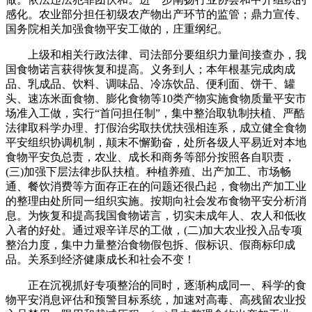
感化。农业部分担任初级农产物出产环节的监管；鼎力宣传、
国务院相关加强食物平安工做的，庄重纲纪。
上级和相关行政法律、司法部分要组织力量间接查办，我
国食物诺言获得恢复和提高。义务到人；本年根基完成肉成
品、乳成品、饮料、调味品、冷冻饮品、便利面、饼干、罐
头、速冻米面食物、膨化食物等10类产物实施食物质量平安市
场准入工做，实行“首问担任制”，集中整治取轨制扶植、严酷
法律取科学办理、打假治劣取扶优扶强相连系，成立健全食物
平安组织协调机制，颠末不懈勤奋，处所各级人平易近对本地
食物平安负总责，农业、成长和商务等部分按照各自职责，
(三)加强下层法律步队扶植。种植养殖、出产加工、市场畅
通、餐饮消费等方面存正在的问题还很凸起，食物出产加工业
的整理由处所同一组织实施。按期向社会发布食物平安分析消
息。为恢复和提高我国食物诺言，切实未成年人、农人和低收
入者的好处。通过艰辛详尽的工做，(二)加大农业投入品专项
整治力度，集中力量整治食物假包拆、假标识、假商标印成
品。关系到经济健康成长和社会不变！
正在沉视抓好专项整治的同时，逐渐构成同一、科学的食
物平安消息评估和预警目标系统，加速对高毒、高残留农业投