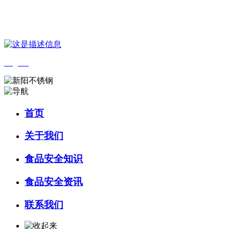
您好，欢迎来到 河北HB火博·(中国)体育食品 官方网站！
English
首页
关于我们
食品安全知识
食品安全资讯
联系我们