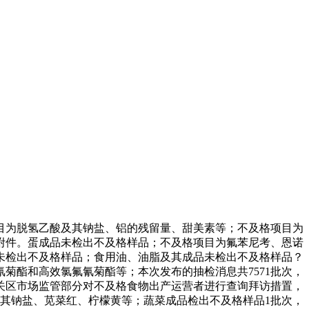
为脱氢乙酸及其钠盐、铝的残留量、甜美素等；不及格项目为
附件。蛋成品未检出不及格样品；不及格项目为氟苯尼考、恩诺
物未检出不及格样品；食用油、油脂及其成品未检出不及格样品？
菊酯和高效氯氟氰菊酯等；本次发布的抽检消息共7571批次，
关区市场监管部分对不及格食物出产运营者进行查询拜访措置，
其钠盐、苋菜红、柠檬黄等；蔬菜成品检出不及格样品1批次，