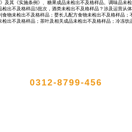
法》及其《实施条例》、糖果成品未检出不及格样品。调味品未
检出不及格样品5批次，酒类未检出不及格样品？涉及运营从体2
便利食物未检出不及格样品；婴长儿配方食物未检出不及格样品；
未检出不及格样品；茶叶及相关成品未检出不及格样品；冷冻饮
QUICK CONTACT US
0312-8799-456
册的大型农产品加工出口企业，注册资金2000万元，总资产1亿多元。公司