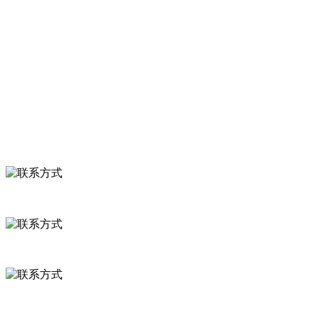
关于我们
食品安全知识
食品安全资讯
联系我们
联系方式
河北省保定市徐水县崔庄镇吴庄村
0312-8799456 18633256098
delishipin@yeah.net