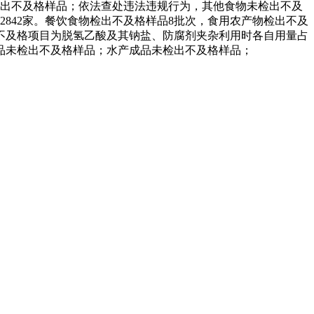
检出不及格样品；依法查处违法违规行为，其他食物未检出不及
842家。餐饮食物检出不及格样品8批次，食用农产物检出不及
不及格项目为脱氢乙酸及其钠盐、防腐剂夹杂利用时各自用量占
品未检出不及格样品；水产成品未检出不及格样品；
产品有速冻甜糯玉米，芦笋，青豆，草莓，花菜，青刀豆，混合菜，胡萝卜