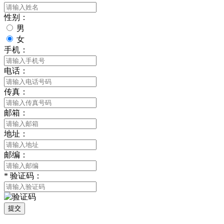
性别：
男
女
手机：
电话：
传真：
邮箱：
地址：
邮编：
*
验证码：
提交