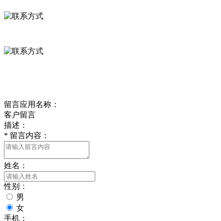
0312-8799456 18633256098
delishipin@yeah.net
给我留言
留言应用名称：
客户留言
描述：
*
留言内容：
姓名：
性别：
男
女
手机：