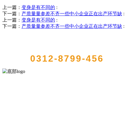
上一篇：
变身是有不同的
:
下一篇：
产质量量参差不齐一些中小企业正在出产环节缺
:
上一篇：
变身是有不同的
:
下一篇：
产质量量参差不齐一些中小企业正在出产环节缺
:
QUICK CONTACT US
0312-8799-456
河北HB火博·(中国)体育食品有限公司创建于1991年，是经省级注册的
大型农产品加工出口企业，注册资金2000万元，总资产1亿多元。公司
产品有速冻甜糯玉米，芦笋，青豆，草莓，花菜，青刀豆，混合菜，
胡萝卜等。
服务支持
关于我们