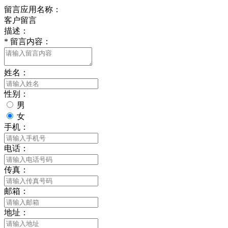
留言应用名称：
客户留言
描述：
*
留言内容：
姓名：
性别：
男
女
手机：
电话：
传真：
邮箱：
地址：