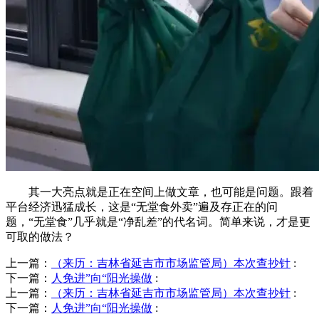
其一大亮点就是正在空间上做文章，也可能是问题。跟着
平台经济迅猛成长，这是“无堂食外卖”遍及存正在的问
题，“无堂食”几乎就是“净乱差”的代名词。简单来说，才是更
可取的做法？
上一篇：
（来历：吉林省延吉市市场监管局）本次查抄针
:
下一篇：
人免进”向“阳光操做
:
上一篇：
（来历：吉林省延吉市市场监管局）本次查抄针
:
下一篇：
人免进”向“阳光操做
: