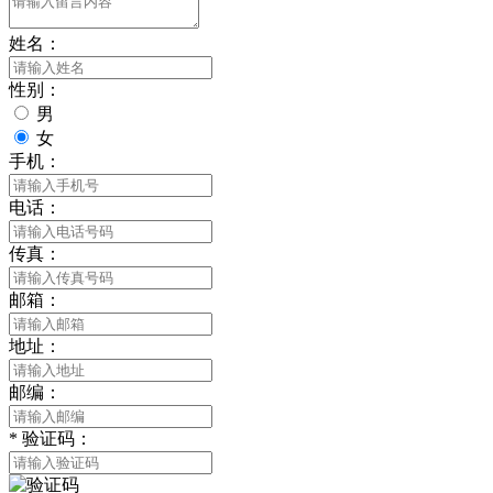
姓名：
性别：
男
女
手机：
电话：
传真：
邮箱：
地址：
邮编：
*
验证码：