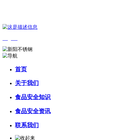
您好，欢迎来到 河北HB火博·(中国)体育食品 官方网站！
English
首页
关于我们
食品安全知识
食品安全资讯
联系我们