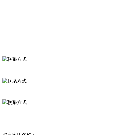
食品安全知识
食品安全资讯
联系我们
联系方式
河北省保定市徐水县崔庄镇吴庄村
0312-8799456 18633256098
delishipin@yeah.net
给我留言
留言应用名称：