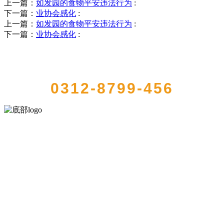
上一篇：
如发园的食物平安违法行为
:
下一篇：
业协会感化
:
上一篇：
如发园的食物平安违法行为
:
下一篇：
业协会感化
:
QUICK CONTACT US
0312-8799-456
河北HB火博·(中国)体育食品有限公司创建于1991年，是经省级注册的
大型农产品加工出口企业，注册资金2000万元，总资产1亿多元。公司
产品有速冻甜糯玉米，芦笋，青豆，草莓，花菜，青刀豆，混合菜，
胡萝卜等。
服务支持
关于我们