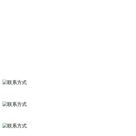
服务支持
关于我们
食品安全知识
食品安全资讯
联系我们
联系方式
河北省保定市徐水县崔庄镇吴庄村
0312-8799456 18633256098