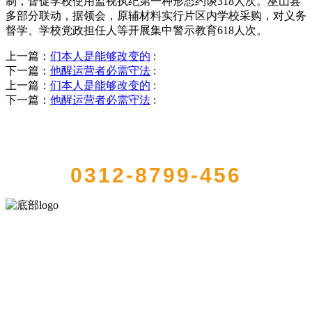
制，督促学校使用监视执纪第一种形态约谈318人次。巫山县
多部分联动，据领会，原辅材料实行片区内学校采购，对义务
督学、学校党政担任人等开展集中警示教育618人次。
上一篇：
们本人是能够改变的
:
下一篇：
他醒运营者必需守法
:
上一篇：
们本人是能够改变的
:
下一篇：
他醒运营者必需守法
:
QUICK CONTACT US
0312-8799-456
河北HB火博·(中国)体育食品有限公司创建于1991年，是经省级注册的
大型农产品加工出口企业，注册资金2000万元，总资产1亿多元。公司
产品有速冻甜糯玉米，芦笋，青豆，草莓，花菜，青刀豆，混合菜，
胡萝卜等。