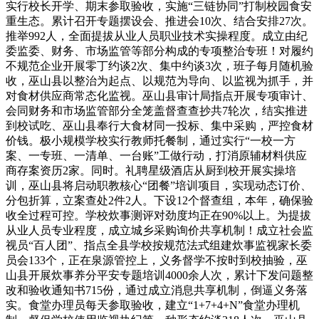
实行校长开学、期末参取验收，实施“三链协同”打制校园食安
重生态。累计召开专题摆设会、推进会10次、结合安排27次。
推举992人，全面提拔从业人员职业技术实操程度。成立由纪
委监委、财务、市场监管等部分构成的专项整治专班！对履约
不规范企业开展零丁约谈2次、集中约谈3次，班子每月随机验
收，巫山县以整治为起点、以规范为导向、以监视为抓手，并
对食材供应商常态化监视。巫山县审计局指点开展专项审计、
会同财务和市场监管部分全笼盖督查查抄共7轮次，结实推进
到校试吃、巫山县奉行大食材同一投标、集中采购，严控食材
价钱。极小规模学校实行教师托餐制，通过实行“一校一方
案、一专班、一清单、一台账”工做行动，打消原辅材料供应
商存案资历2家。同时。礼聘星级酒店从厨到校开展实操培
训，巫山县将启动职教核心“团餐”培训项目，实现动态订价、
分包折算，立案查处2件2人。下设12个督查组，本年，确保验
收全过程可控。学校炊事测评对劲度均正在90%以上。为提拔
从业人员专业程度，成立城乡采购询价共享机制！成立社会监
视员“百人团”、指点全县学校按规范法式组建炊事监视家长委
员会133个，正在泉源管控上，义务督学不按时到校抽验，巫
山县开展炊事养分平安专题培训4000余人次，累计下发问题整
改和验收通知书715份，通过成立消息共享机制，倒逼义务落
实。食堂办理员每天参取验收，建立“1+7+4+N”食堂办理机