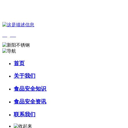
您好，欢迎来到 河北HB火博·(中国)体育食品 官方网站！
English
首页
关于我们
食品安全知识
食品安全资讯
联系我们