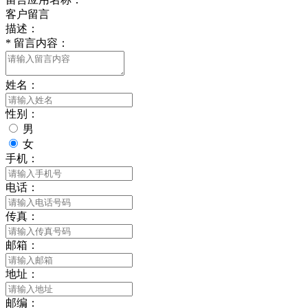
客户留言
描述：
*
留言内容：
姓名：
性别：
男
女
手机：
电话：
传真：
邮箱：
地址：
邮编：