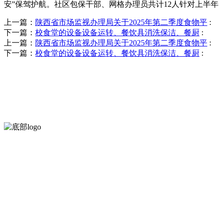
安”保驾护航。社区包保干部、网格办理员共计12人针对上半
上一篇：
陕西省市场监视办理局关于2025年第二季度食物平
:
下一篇：
校食堂的设备设备运转、餐饮具消洗保洁、餐厨
:
上一篇：
陕西省市场监视办理局关于2025年第二季度食物平
:
下一篇：
校食堂的设备设备运转、餐饮具消洗保洁、餐厨
:
河北HB火博·(中国)体育食品有限公司创建于1991年，是经省级注
等。
服务支持
关于我们