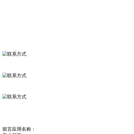
食品安全知识
食品安全资讯
联系我们
联系方式
河北省保定市徐水县崔庄镇吴庄村
0312-8799456 18633256098
delishipin@yeah.net
给我留言
留言应用名称：