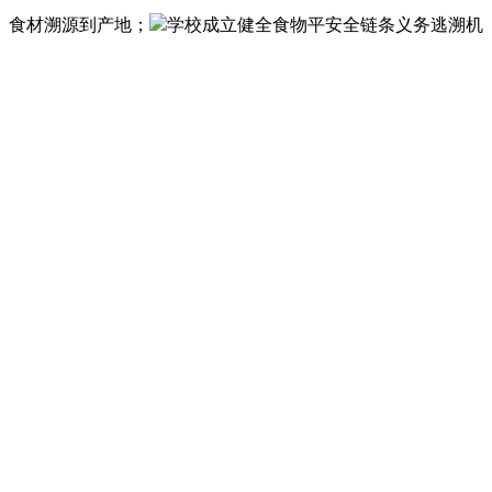
、食材溯源到产地；
学校成立健全食物平安全链条义务逃溯机
产品有速冻甜糯玉米，芦笋，青豆，草莓，花菜，青刀豆，混合菜，胡萝卜