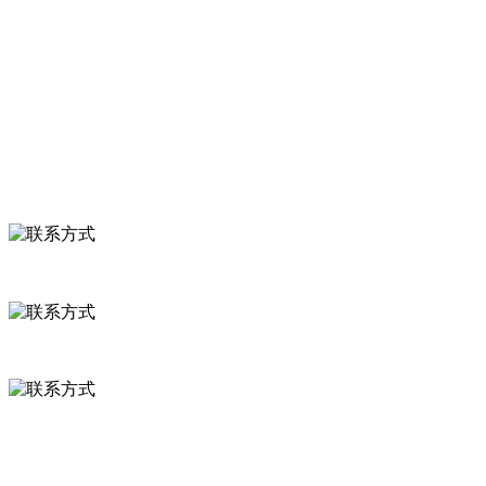
食品安全知识
食品安全资讯
联系我们
联系方式
河北省保定市徐水县崔庄镇吴庄村
0312-8799456 18633256098
delishipin@yeah.net
给我留言