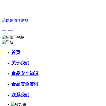
您好，欢迎来到 河北HB火博·(中国)体育食品 官方网站！
English
首页
关于我们
食品安全知识
食品安全资讯
联系我们