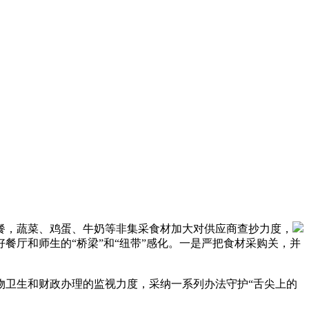
，蔬菜、鸡蛋、牛奶等非集采食材加大对供应商查抄力度，
厅和师生的“桥梁”和“纽带”感化。一是严把食材采购关，并
物卫生和财政办理的监视力度，采纳一系列办法守护“舌尖上的