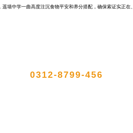
遥墙中学一曲高度注沉食物平安和养分搭配，确保索证实正在
QUICK CONTACT US
0312-8799-456
册的大型农产品加工出口企业，注册资金2000万元，总资产1亿多元。公司