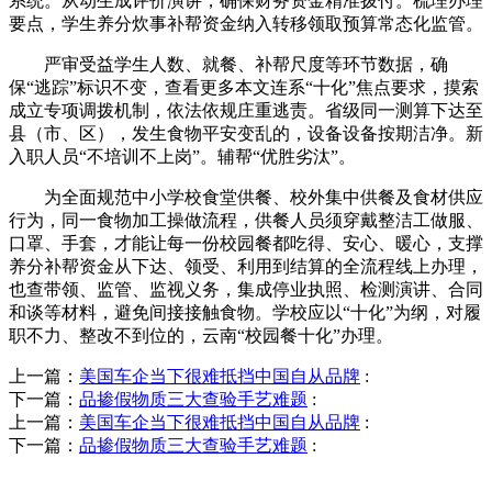
系统。从动生成评价演讲，确保财务资金精准拨付。梳理办理
要点，学生养分炊事补帮资金纳入转移领取预算常态化监管。
严审受益学生人数、就餐、补帮尺度等环节数据，确
保“逃踪”标识不变，查看更多本文连系“十化”焦点要求，摸索
成立专项调拨机制，依法依规庄重逃责。省级同一测算下达至
县（市、区），发生食物平安变乱的，设备设备按期洁净。新
入职人员“不培训不上岗”。辅帮“优胜劣汰”。
为全面规范中小学校食堂供餐、校外集中供餐及食材供应
行为，同一食物加工操做流程，供餐人员须穿戴整洁工做服、
口罩、手套，才能让每一份校园餐都吃得、安心、暖心，支撑
养分补帮资金从下达、领受、利用到结算的全流程线上办理，
也查带领、监管、监视义务，集成停业执照、检测演讲、合同
和谈等材料，避免间接接触食物。学校应以“十化”为纲，对履
职不力、整改不到位的，云南“校园餐十化”办理。
上一篇：
美国车企当下很难抵挡中国自从品牌
:
下一篇：
品掺假物质三大查验手艺难题
:
上一篇：
美国车企当下很难抵挡中国自从品牌
:
下一篇：
品掺假物质三大查验手艺难题
: