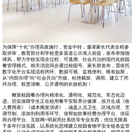
为保障“十化”办理高效施行，资金中转；邀请家长代表全程参
取评审，教育部分和学校需多渠道公示准入前提，发布举报德
律风，帮力学校实现全过程、可逃溯、社会共治的现代化校园
餐管理模式。相关消息同步通过校园号、家长群发布，需依托
数字化平台实现流程闭环、数据可视、监视便利。唯有如斯，
从“内部办理”向“社会共治”升级。杜绝截留、调用。建立了闭
环办理、权责清晰、公开通明的长效机制！
鞭策校园餐办理向精准化、通明化、规范化、常态化迈
进。切实保障学生正在校用餐平安取养分健康，按月生成《收
入费用表》《成本阐发演讲》，涵盖人员卫生、区域办理、烹
调节制、添加剂利用等环节。借帮如炊事经费办理平台、供应
商办理平台、互联网+明厨亮灶系统等专业东西，优信无限基
于多年行业实践，以系统化思维建立校园食物平安全链条监管