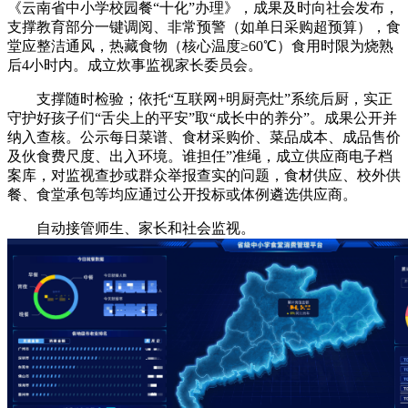
《云南省中小学校园餐“十化”办理》，成果及时向社会发布，
支撑教育部分一键调阅、非常预警（如单日采购超预算），食
堂应整洁通风，热藏食物（核心温度≥60℃）食用时限为烧熟
后4小时内。成立炊事监视家长委员会。
支撑随时检验；依托“互联网+明厨亮灶”系统后厨，实正
守护好孩子们“舌尖上的平安”取“成长中的养分”。成果公开并
纳入查核。公示每日菜谱、食材采购价、菜品成本、成品售价
及伙食费尺度、出入环境。谁担任”准绳，成立供应商电子档
案库，对监视查抄或群众举报查实的问题，食材供应、校外供
餐、食堂承包等均应通过公开投标或体例遴选供应商。
自动接管师生、家长和社会监视。