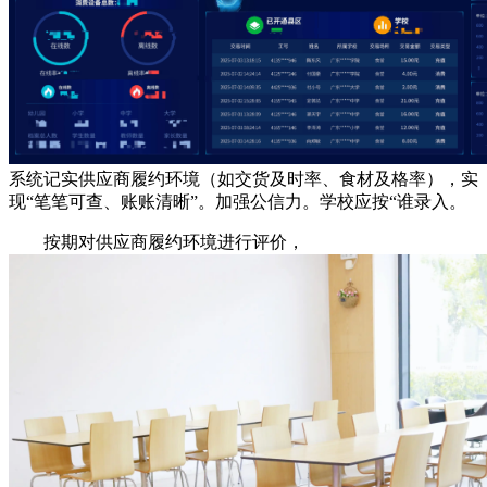
系统记实供应商履约环境（如交货及时率、食材及格率），实
现“笔笔可查、账账清晰”。加强公信力。学校应按“谁录入。
按期对供应商履约环境进行评价，