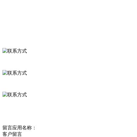
食品安全资讯
联系我们
联系方式
河北省保定市徐水县崔庄镇吴庄村
0312-8799456 18633256098
delishipin@yeah.net
给我留言
留言应用名称：
客户留言