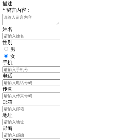
描述：
*
留言内容：
姓名：
性别：
男
女
手机：
电话：
传真：
邮箱：
地址：
邮编：