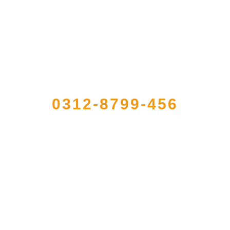
QUICK CONTACT US
0312-8799-456
册的大型农产品加工出口企业，注册资金2000万元，总资产1亿多元。公司