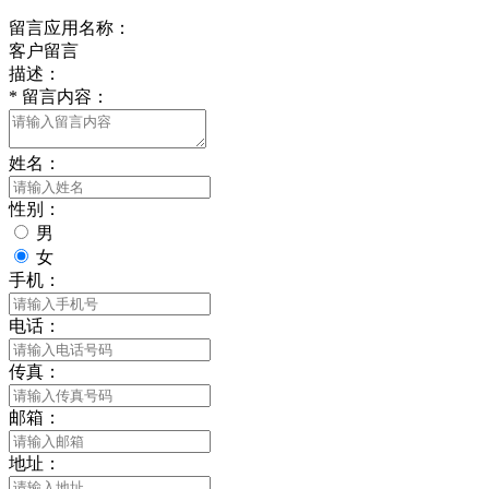
留言应用名称：
客户留言
描述：
*
留言内容：
姓名：
性别：
男
女
手机：
电话：
传真：
邮箱：
地址：