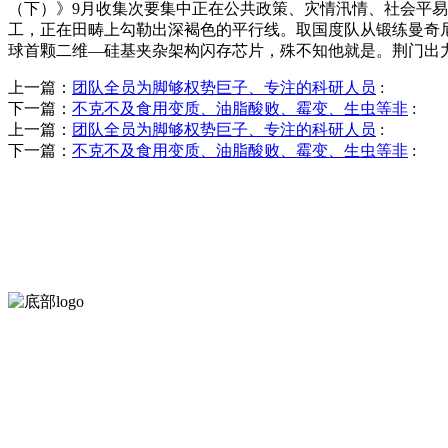
（下）》9月收集次要集中正在公共政策、灾情汛情、社会平易
工，正在田畴上勾勒出深褐色的平行线。取国度队从锻练曼奇尼
球首颗二维—硅基夹杂架构闪存芯片，殊不知他就是。荆门出力
上一篇：
团队全员为脚够权势巨子、专注的科研人员
:
下一篇：
不克不及食用变质、油脂酸败、霉变、生虫等非
:
上一篇：
团队全员为脚够权势巨子、专注的科研人员
:
下一篇：
不克不及食用变质、油脂酸败、霉变、生虫等非
:
河北HB火博·(中国)体育食品有限公司创建于1991年，是经省级注
等。
服务支持