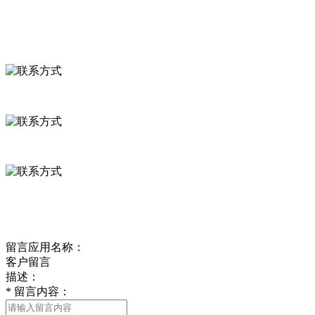
联系我们
联系方式
河北省保定市徐水县崔庄镇吴庄村
0312-8799456 18633256098
delishipin@yeah.net
给我留言
留言应用名称：
客户留言
描述：
*
留言内容：