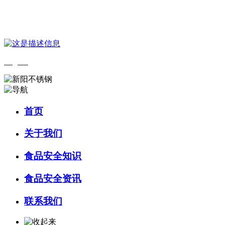
您好，欢迎来到 河北HB火博·(中国)体育食品 官方网站！
English
首页
关于我们
食品安全知识
食品安全资讯
联系我们