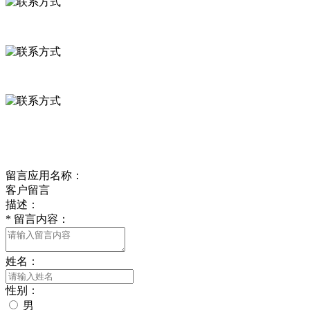
河北省保定市徐水县崔庄镇吴庄村
0312-8799456 18633256098
delishipin@yeah.net
给我留言
留言应用名称：
客户留言
描述：
*
留言内容：
姓名：
性别：
男