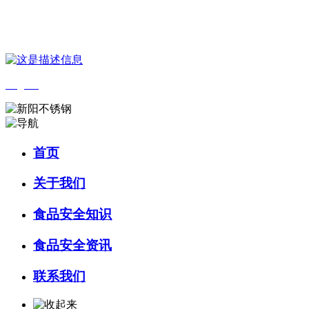
您好，欢迎来到 河北HB火博·(中国)体育食品 官方网站！
English
首页
关于我们
食品安全知识
食品安全资讯
联系我们