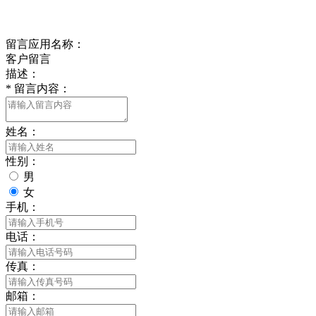
给我留言
留言应用名称：
客户留言
描述：
*
留言内容：
姓名：
性别：
男
女
手机：
电话：
传真：
邮箱：